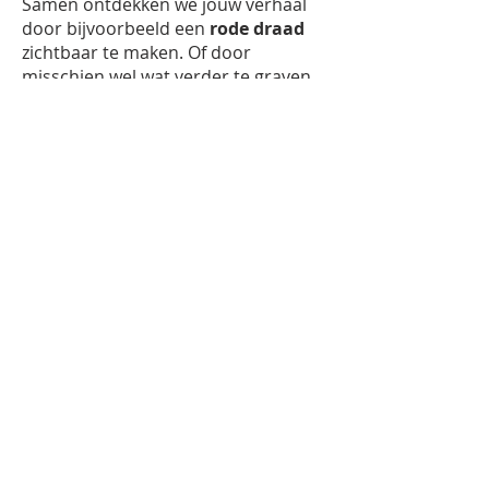
Samen ontdekken we jouw verhaal
door bijvoorbeeld een
rode draad
zichtbaar te maken. Of door
misschien wel wat verder te graven
in die
familietrekjes
.
En als je wilt...schrijven we samen het
eerste hoofdstuk!
Telefoon:
06-24733959
E-mail:
info@kindinkaart.com